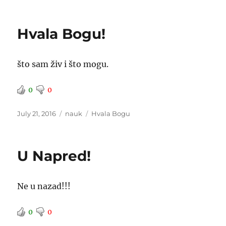
on
Hvala Bogu!
što sam živ i što mogu.
0
0
Posted
Categories
Tags
July 21, 2016
nauk
Hvala Bogu
on
U Napred!
Ne u nazad!!!
0
0