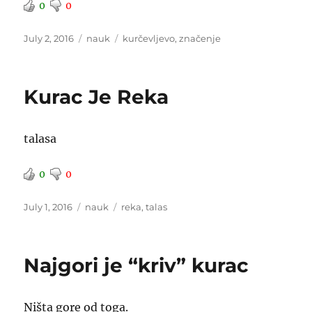
0
0
Posted
Categories
Tags
July 2, 2016
nauk
kurčevljevo
,
značenje
on
Kurac Je Reka
talasa
0
0
Posted
Categories
Tags
July 1, 2016
nauk
reka
,
talas
on
Najgori je “kriv” kurac
Ništa gore od toga.